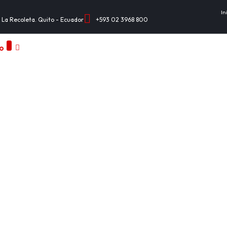
In
 La Recoleta. Quito - Ecuador
+593 02 3968 800
Institución
Informativo
Servicios
R
io