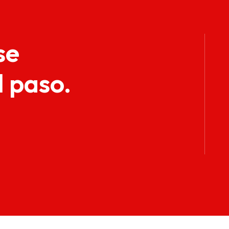
se
l paso.