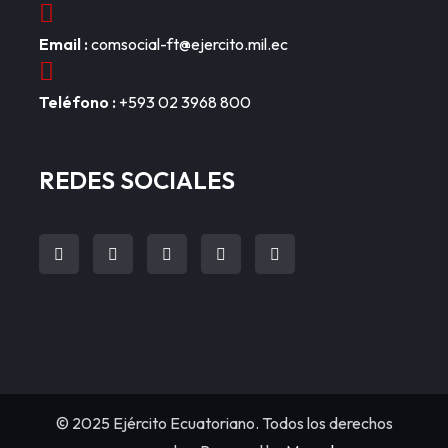
Email :
comsocial-ft@ejercito.mil.ec
Teléfono :
+593 02 3968 800
REDES SOCIALES
fab
fab
fab
fab
Item
fa-
fa-
fa-
fa-
5
facebook-
twitter
youtube
instagram
f
© 2025 Ejército Ecuatoriano. Todos los derechos